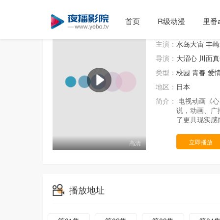
首页
R级动漫
里番a
恋爱随意链接
主演：
水岛大宙
丰崎
导演：
大沼心
川面真
类型：
校园
青春
爱
地区：
日本
简介：
电视动画《心
说，动画、广
了更具现实感
立即播放
高清
播放地址