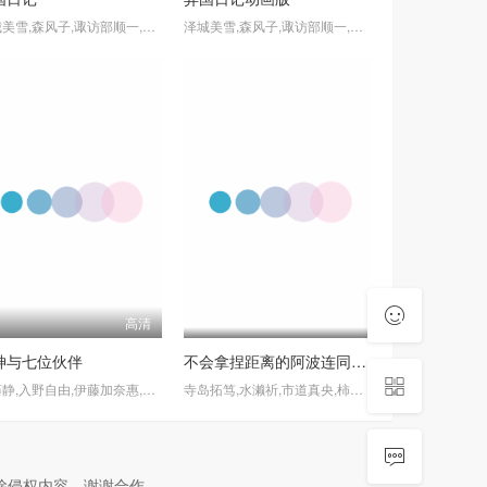
泽城美雪,森风子,诹访部顺一,诸星堇,松井惠理子,近藤隆,大原沙耶香
泽城美雪,森风子,诹访部顺一,诸星堇,松井惠理子,近藤隆,大原沙耶香
高清
神与七位伙伴
不会拿捏距离的阿波连同学第二季
伊藤静,入野自由,伊藤加奈惠,野岛裕史,堀江由衣,川澄绫子,古山贵实子,浅沼晋太郎,丰崎爱生,钉宫理惠,矢作纱友里,甲斐田裕子,
寺岛拓笃,水濑祈,市道真央,柿原彻也,楠木灯,东山奈央,花泽香菜,小坂井祐莉绘,佐伯伊织,久野美咲,日高里菜,长江里加,指出毬亚
除侵权内容，谢谢合作。