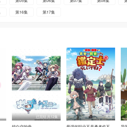
集
第05集
第06集
第07集
第08集
集
第16集
第17集
已完结 共12集
高清
纯白交响曲
最强的职业不是勇者也不是贤者好像是鉴定士(伪)的样子?
异