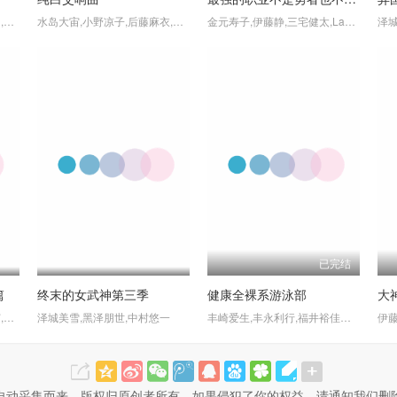
泽城美雪,茅野爱衣,斋藤千和,牧野由依
水岛大宙,小野凉子,后藤麻衣,壹智村小真,力丸乃梨子,吉田真弓,樱井浩美,瑞泽溪
金元寿子,伊藤静,三宅健太,Lamalfa/Michelle立山,首藤志奈
已完结
篇
终末的女武神第三季
健康全裸系游泳部
大
寺岛拓笃,嘉数由美,小林沙苗,森川智之,石冢运升,玉川纱己子,飞田展男,小野坂昌也,阪口大助,日笠山亚美,青森伸,矢尾一树,兵藤
泽城美雪,黑泽朋世,中村悠一
丰崎爱生,丰永利行,福井裕佳梨,清水爱,矢作纱友里,保村真,生天目仁美,新谷良子,兴梠里美
自动采集而来，版权归原创者所有，如果侵犯了你的权益，请通知我们删