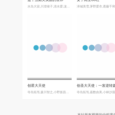
水岛大宙,川澄绫子,清水爱,泷本富士子,真田麻美
创星大天使
创圣大天使：一发逆转
寺岛拓笃,森川智之,小野坂昌也,小林沙苗
本站所有视频均由程序