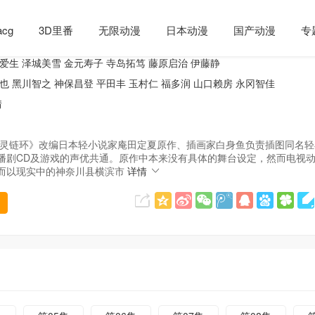
cg
3D里番
无限动漫
日本动漫
国产动漫
专
爱生
泽城美雪
金元寿子
寺岛拓笃
藤原启治
伊藤静
也
黑川智之
神保昌登
平田丰
玉村仁
福多润
山口赖房
永冈智佳
情
灵链环》改编日本轻小说家庵田定夏原作、插画家白身鱼负责插图同名轻
播剧CD及游戏的声优共通。原作中本来没有具体的舞台设定，然而电视
而以现实中的神奈川县横滨市
详情