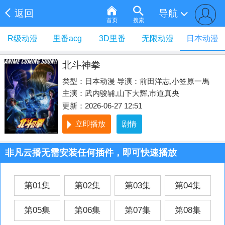
返回
导航
首页
搜索
R级动漫
里番acg
3D里番
无限动漫
日本动漫
北斗神拳
类型：
日本动漫
导演：
前田洋志,小笠原一馬
主演：武内骏辅,山下大辉,市道真央
更新：2026-06-27 12:51
立即播放
剧情
非凡云播无需安装任何插件，即可快速播放
第01集
第02集
第03集
第04集
第05集
第06集
第07集
第08集