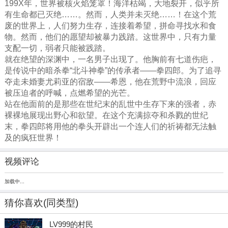
199X年，世界被核火焰笼罩！海洋枯竭，大地裂开，似乎所
有生命都已灭绝……。然而，人类并未灭绝……！在这个荒
废的世界上，人们努力生存，连接着希望，拼命寻找水和食
物。然而，他们的愿望却被暴力践踏。这世界中，只有力量
支配一切，弱者只能被践踏。
就在绝望的深渊中，一名男子出现了。他胸前有七道伤疤，
是传说中的暗杀拳“北斗神拳”的传承者——拳四郎。为了追寻
夺走未婚妻尤莉亚的宿敌——希恩，他在荒野中流浪，回应
被压迫者的呼喊，点燃希望的光芒。
站在他面前的是那些在世纪末的乱世中生存下来的强者，赤
裸裸地展现出野心和欲望。在这个充满掠夺和杀戮的世纪
末，拳四郎将用他的拳头开辟出一个连人们的祈祷都无法触
及的疯狂世界！
视频评论
加载中...
猜你喜欢
(同类型)
LV999的村民