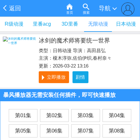
返回
导航
首页
搜索
R级动漫
里番acg
3D里番
无限动漫
日本动漫
冰剑的魔术师将要统一世界
类型：
日韩动漫
导演：
高田昌弘
主演：榎木淳弥,佐伯伊织,春村奈々
更新：2026-03-22 13:16
立即播放
剧情
暴风播放器无需安装任何插件，即可快速播放
第01集
第02集
第03集
第04集
第05集
第06集
第07集
第08集