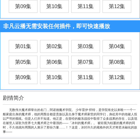
第09集
第10集
第11集
第12集
非凡云播无需安装任何插件，即可快速播放
第01集
第02集
第03集
第04集
第05集
第06集
第07集
第08集
第09集
第10集
第11集
第12集
剧情简介
无数伟大魔术师辈出的名门，阿诺德魔术学院。 少年雷伊·怀特，是学院有史以来唯一一个一
般家庭出身的魔术师，他的周围全都是贵族以及出身于魔术师家世的同学们，身处其中的他被人投
以严苛的视线。但是人们并不知道。他正是，在曾经的极东战役中取得了众多战果的存在，以及现
在被世人讴歌为世界七大魔术师之中最强的——「冰剑的魔术师」。 被轻视为枯萎的魔术师的同
时，不久他就向周围的人展示了那份力量……！？这是，冰封许久的规格外的天才将坚冰融化的故
事——