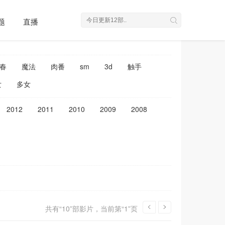
重置条件
题
直播
春
魔法
肉番
sm
3d
触手
女
多女
2012
2011
2010
2009
2008
共有“10”部影片，当前第“1”页