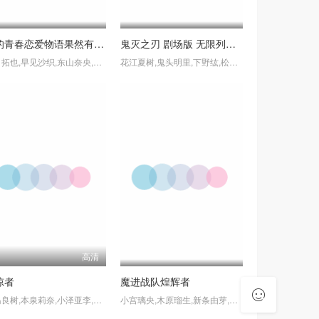
我的青春恋爱物语果然有问题第三季
鬼灭之刃 剧场版 无限列车篇
江口拓也,早见沙织,东山奈央,佐仓绫音,悠木碧,小松未可子,近藤隆,桧山修之,柚木凉香,中原麻衣,井上麻里奈,佐佐木望,小清水亚
花江夏树,鬼头明里,下野纮,松冈祯丞,日野聪,平川大辅,石田彰,樱井孝宏,小西克幸,早见沙织,铃村健一,关智一,杉田智和,森川智
高清
掠者
魔进战队煌辉者
中岛良树,本泉莉奈,小泽亚李,市川苍,梅原裕一郎,伊藤静,悠木碧
小宫璃央,木原瑠生,新条由芽,水石亚飞梦,工藤美樱,古坂和仁,铃村健一,岩田光央,赤羽根健治,大河元气,长久友纪,水濑祈,杉田智