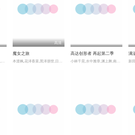
高清
魔女之旅
高达创形者 再起第二季
满
岛崎信长,大塚明夫,大塚芳忠,保志总一朗,雨宫天,小山力也,饭塚昭三
本渡枫,花泽香菜,黑泽朋世,日笠阳子,伊藤静,小原好美,Lynn,佐藤利奈,上田丽奈,楠木灯,内山夕实,高桥未奈美,佐藤聪美
小林千晃,水中雅章,渊上舞,南真由,加隈亚衣