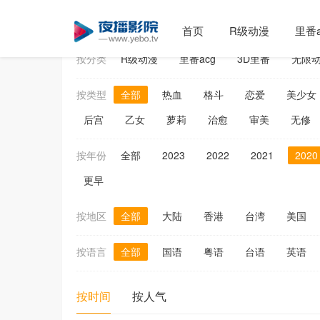
日本动漫
首页
R级动漫
里番a
按分类
R级动漫
里番acg
3D里番
无限
按类型
全部
热血
格斗
恋爱
美少女
后宫
乙女
萝莉
治愈
审美
无修
按年份
全部
2023
2022
2021
2020
更早
按地区
全部
大陆
香港
台湾
美国
按语言
全部
国语
粤语
台语
英语
按时间
按人气