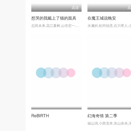
高清
想哭的我戴上了猫的面具
在魔王城说晚安
志田未来,花江夏树,山寺宏一,小木博明,寿美菜子,小野贤章,浪川大辅,千叶进步,川澄绫子,大原沙耶香
ReBIRTH
幻海奇情 第二季