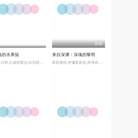
高清
溢的水果挞
来自深渊：深魂的黎明
新田日和,久保田梨沙,白石晴香,近藤玲奈,守屋亨香,日笠阳子,田中贵子,筱原侑,巽悠衣子,前田玲奈,佐仓薰,堀江由衣
富田美忧,伊濑茉莉也,井泽诗织,水濑祈,大原沙耶香,稻田彻,喜多村英梨,原奈津子,川田绅司,下山吉光,后藤弘树,武藏真之介,田岛