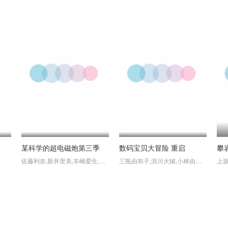
某科学的超电磁炮第三季
数码宝贝大冒险 重启
攀
佐藤利奈,新井里美,丰崎爱生,伊藤加奈惠,浅仓杏美,佐佐木望,寿美菜子,户松遥,南条爱乃,植田佳奈,阿部敦,冈本信彦
三瓶由布子,浪川大辅,小林由美子,白石凉子,草尾毅,高野麻里佳,潘惠美,和多田美咲,坂本千夏,山口真弓,樱井孝宏,重松花鸟,竹内