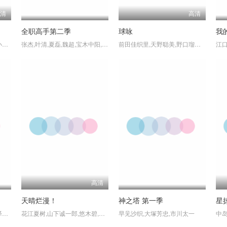
高清
高清
全职高手第二季
球咏
水濑祈,松冈祯丞,石川界人,小林亲弘,下野纮,小山力也,高桥伸也,山根雅史,相马康一,大原沙耶香,黑田崇矢,大塚刚央,大桥彩香,
张杰,叶清,夏磊,魏超,宝木中阳,金弦,季冠霖,曹云图,佟心竹
前田佳织里,天野聪美,野口瑠璃子,桥本鞠衣,永野爱理,北川里奈,富田美忧,宫本侑芽,本泉莉奈,白城奈央,佳村遥
高清
天晴烂漫！
神之塔 第一季
星
福山润,小西克幸,东山奈央,泽海阳子
花江夏树,山下诚一郎,悠木碧,雨宫天,齐藤壮马,折笠富美子,樱井孝宏,杉田智和,兴津和幸,津田健次郎,稻田彻,小野大辅
早见沙织,大塚芳忠,市川太一