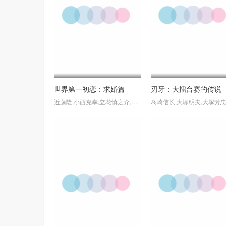
世界第一初恋：求婚篇
刃牙：大擂台赛的传说
近藤隆,小西克幸,立花慎之介,中村悠一,冈本信彦,前野智昭,堀内贤雄,古谷彻