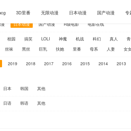
cg
3D里番
无限动漫
日本动漫
国产动漫
专
动漫
日本动漫
国产动漫
R级电影
电影在线
校园
搞笑
LOLI
神魔
机战
科幻
真人
青
丝袜
黑丝
巨乳
扶她
里番
母系
人妻
女
2019
2018
2017
2016
2015
2014
2013
日本
韩国
其他
日语
韩语
其他