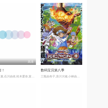
高清
岩！
数码宝贝第八季
上坂堇,石川由依,铃木爱奈,富田美忧,田村由香里,小松未可子,国立幸,植田千寻
三瓶由布子,浪川大辅,小林由美子,白石凉子,草尾毅,高野麻里佳,潘惠美,和多田美咲,坂本千夏,山口真弓,樱井孝宏,重松花鸟,竹内