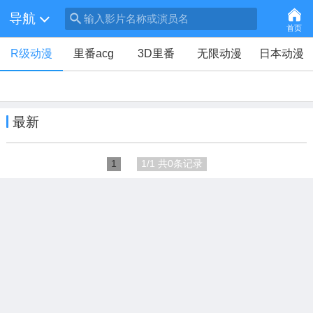
导航
输入影片名称或演员名
首页
R级动漫
里番acg
3D里番
无限动漫
日本动漫
最新
1
1/1 共0条记录